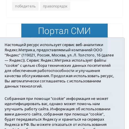
победитель
правопорядок
Настоящий ресурс использует сервис веб-аналитики
Яндекс.Метрика, предоставляемый компанией ООО
"Яндекс" (119021, Россия, Москва, ул. Л. Толстого, 16 (далее
— Яндекс)). Сервис Яндекс.Метрика использует файлы
"cookie" с целью сбора технических данных посетителей
Погода в Ялуторовске
для обеспечения работоспособности и улучшения
качества обслуживания. Продолжая использовать ресурс,
Вы автоматически соглашаетесь с использованием
данных технологий.
16+ ©
Ялуторовск знает / Новости города и
Собранная при помощи "cookie" информация не может
района
2016-2023
идентифицировать вас, однако может помочь нам
Учредитель: АНО «ИИЦ « Ялуторовская жизнь».
улучшить работу сайта. Информация об использовании
Главный редактор: Вешкурцева С.П.
вами данного сайта, собранная при помощи "cookie",
E-mail:
yznaet@inbox.ru
Тел.: 8(34535)2-02-51
будет передаваться Яндексу и храниться на серверах
Регистрационный номер ЭЛ № ФС 77-64937 от
Яндекса в РФ. Вы можете отказаться от использования
24.02.2016г. выдан Федеральной службой по надзору