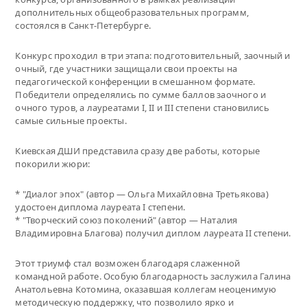
дополнительных общеобразовательных программ,
состоялся в Санкт-Петербурге.
Конкурс проходил в три этапа: подготовительный, заочный и
очный, где участники защищали свои проекты на
педагогической конференции в смешанном формате.
Победители определялись по сумме баллов заочного и
очного туров, а лауреатами I, II и III степени становились
самые сильные проекты.
Киевская ДШИ представила сразу две работы, которые
покорили жюри:
* "Диалог эпох" (автор — Ольга Михайловна Третьякова)
удостоен диплома лауреата I степени.
* "Творческий союз поколений" (автор — Наталия
Владимировна Благова) получил диплом лауреата II степени.
Этот триумф стал возможен благодаря слаженной
командной работе. Особую благодарность заслужила Галина
Анатольевна Котомина, оказавшая коллегам неоценимую
методическую поддержку, что позволило ярко и