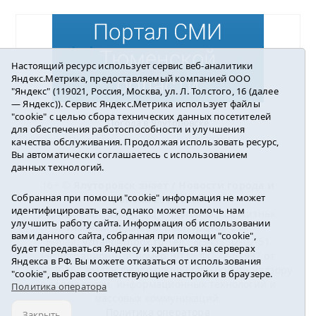
Настоящий ресурс использует сервис веб-аналитики
Яндекс.Метрика, предоставляемый компанией ООО
"Яндекс" (119021, Россия, Москва, ул. Л. Толстого, 16 (далее
— Яндекс)). Сервис Яндекс.Метрика использует файлы
"cookie" с целью сбора технических данных посетителей
Погода в Ялуторовске
для обеспечения работоспособности и улучшения
качества обслуживания. Продолжая использовать ресурс,
Вы автоматически соглашаетесь с использованием
данных технологий.
16+ ©
Ялуторовск знает / Новости города и
Собранная при помощи "cookie" информация не может
района
2016-2023
идентифицировать вас, однако может помочь нам
Учредитель: АНО «ИИЦ « Ялуторовская жизнь».
улучшить работу сайта. Информация об использовании
Главный редактор: Вешкурцева С.П.
вами данного сайта, собранная при помощи "cookie",
E-mail:
yznaet@inbox.ru
Тел.: 8(34535)2-02-51
будет передаваться Яндексу и храниться на серверах
Регистрационный номер ЭЛ № ФС 77-64937 от
Яндекса в РФ. Вы можете отказаться от использования
24.02.2016г. выдан Федеральной службой по надзору
"cookie", выбрав соответствующие настройки в браузере.
в сфере связи, информационных технологий и
Политика оператора
массовых коммуникаций.
Политика оператора
Закрыть