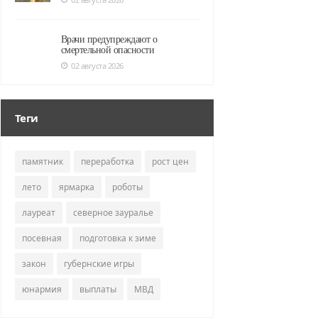
Врачи предупреждают о
смертельной опасности
02 августа 2026
Теги
памятник
переработка
рост цен
лето
ярмарка
роботы
лауреат
северное зауралье
посевная
подготовка к зиме
закон
губернские игры
юнармия
выплаты
МВД