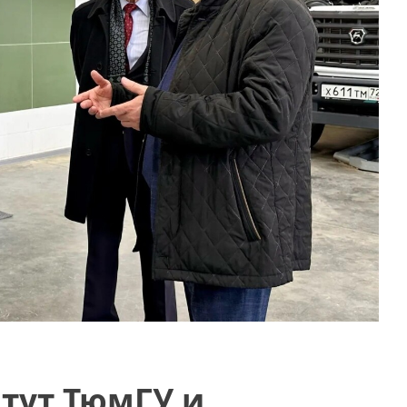
тут ТюмГУ и