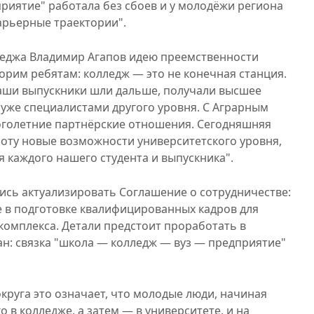
риятие" работала без сбоев и у молодёжи региона
арьерные траектории".
леджа Владимир Агапов идею преемственности
орим ребятам: колледж — это не конечная станция.
аши выпускники шли дальше, получали высшее
 уже специалистами другого уровня. С Аграрным
оголетние партнёрские отношения. Сегодняшняя
боту новые возможности университетского уровня,
 каждого нашего студента и выпускника".
ись актуализировать Соглашение о сотрудничестве:
е в подготовке квалифицированных кадров для
омплекса. Детали предстоит проработать в
ан: связка "школа — колледж — вуз — предприятие"
круга это означает, что молодые люди, начиная
 в колледже, а затем — в университете, и на