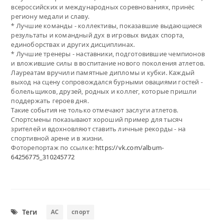
всероссийских и международных соревнованиях, принёс
региону медали и славу.
* Лучшие команды - коллективы, показавшие выдающиеся
результаты и командный дух в игровых видах спорта,
единоборствах и других дисциплинах.
* Лучшие тренеры - наставники, подготовившие чемпионов
и вложившие силы в воспитание нового поколения атлетов.
Лауреатам вручили памятные дипломы и кубки. Каждый
выход на сцену сопровождался бурными овациями гостей -
болельщиков, друзей, родных и коллег, которые пришли
поддержать героев дня.
Такие события не только отмечают заслуги атлетов.
Спортсмены показывают хороший пример для тысяч
зрителей и вдохновляют ставить личные рекорды - на
спортивной арене и в жизни.
Фоторепортаж по ссылке:
https://vk.com/album-
64256775_310245772
Теги
АС
спорт