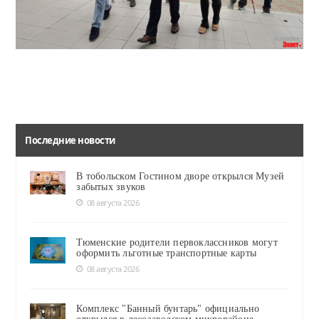
Руководители учреждений КДЦ ознакомили их с работой кинотеатра, танцевальной студией и студией звукозаписи.
Последние новости
В тобольском Гостином дворе открылся Музей
забытых звуков
08 августа 2026
Тюменские родители первоклассников могут
оформить льготные транспортные карты
08 августа 2026
Комплекс "Банный бунтарь" официально