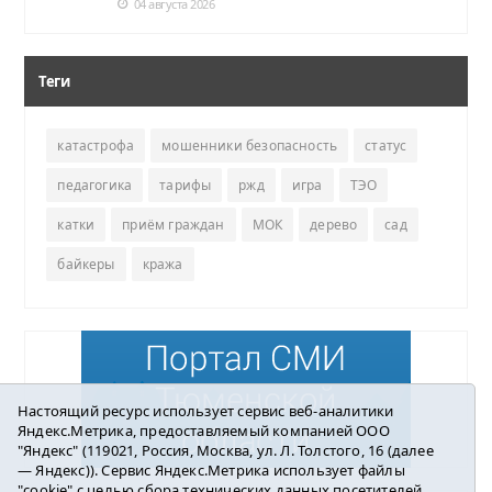
04 августа 2026
Теги
катастрофа
мошенники безопасность
статус
педагогика
тарифы
ржд
игра
ТЭО
катки
приём граждан
МОК
дерево
сад
байкеры
кража
Настоящий ресурс использует сервис веб-аналитики
Яндекс.Метрика, предоставляемый компанией ООО
"Яндекс" (119021, Россия, Москва, ул. Л. Толстого, 16 (далее
— Яндекс)). Сервис Яндекс.Метрика использует файлы
"cookie" с целью сбора технических данных посетителей