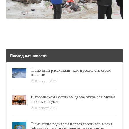
Так при свете дня выглядит пострадавшая двухэтажка на Свердлова, 154
Последние новости
Тюменцам рассказали, как преодолеть страх
полётов
08 августа 2026
В тобольском Гостином дворе открылся Музей
забытых звуков
08 августа 2026
Тюменские родители первоклассников могут
оформить льготные транспортные карты