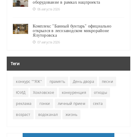
оборудование в рамках нацпроекта
06 августа 2026
Комплекс "Банный бунтарь" официально
открылся в лесозаводском микрорайоне
Ялуторовска
07 августа 2026
Теги
конкурс ""ЯЖ"
прамять
День двора
песни
ЮИД
Хохловское
конкуренция
отходы
реклама
гонки
личный прием
секта
возраст
водоканал
жизнь