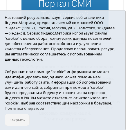
Настоящий ресурс использует сервис веб-аналитики
Яндекс.Метрика, предоставляемый компанией ООО
"Яндекс" (119021, Россия, Москва, ул. Л. Толстого, 16 (далее
— Яндекс)). Сервис Яндекс.Метрика использует файлы
"cookie" с целью сбора технических данных посетителей
Погода в Ялуторовске
для обеспечения работоспособности и улучшения
качества обслуживания. Продолжая использовать ресурс,
Вы автоматически соглашаетесь с использованием
данных технологий.
16+ ©
Ялуторовск знает / Новости города и
Собранная при помощи "cookie" информация не может
района
2016-2023
идентифицировать вас, однако может помочь нам
Учредитель: АНО «ИИЦ « Ялуторовская жизнь».
улучшить работу сайта. Информация об использовании
Главный редактор: Вешкурцева С.П.
вами данного сайта, собранная при помощи "cookie",
E-mail:
yznaet@inbox.ru
Тел.: 8(34535)2-02-51
будет передаваться Яндексу и храниться на серверах
Регистрационный номер ЭЛ № ФС 77-64937 от
Яндекса в РФ. Вы можете отказаться от использования
24.02.2016г. выдан Федеральной службой по надзору
"cookie", выбрав соответствующие настройки в браузере.
в сфере связи, информационных технологий и
Политика оператора
массовых коммуникаций.
Политика оператора
Закрыть