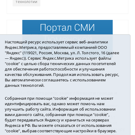
технолотии
Настоящий ресурс использует сервис веб-аналитики
Яндекс.Метрика, предоставляемый компанией ООО
"Яндекс" (119021, Россия, Москва, ул. Л. Толстого, 16 (далее
— Яндекс)). Сервис Яндекс.Метрика использует файлы
"cookie" с целью сбора технических данных посетителей
Погода в Ялуторовске
для обеспечения работоспособности и улучшения
качества обслуживания. Продолжая использовать ресурс,
Вы автоматически соглашаетесь с использованием
данных технологий.
16+ ©
Ялуторовск знает / Новости города и
Собранная при помощи "cookie" информация не может
района
2016-2023
идентифицировать вас, однако может помочь нам
Учредитель: АНО «ИИЦ « Ялуторовская жизнь».
улучшить работу сайта. Информация об использовании
Главный редактор: Вешкурцева С.П.
вами данного сайта, собранная при помощи "cookie",
E-mail:
yznaet@inbox.ru
Тел.: 8(34535)2-02-51
будет передаваться Яндексу и храниться на серверах
Регистрационный номер ЭЛ № ФС 77-64937 от
Яндекса в РФ. Вы можете отказаться от использования
24.02.2016г. выдан Федеральной службой по надзору
"cookie", выбрав соответствующие настройки в браузере.