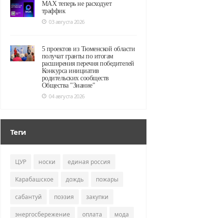
MAX теперь не расходует
траффик
03 августа 2026
5 проектов из Тюменской области
получат гранты по итогам
расширения перечня победителей
Конкурса инициатив
родительских сообществ
Общества "Знание"
04 августа 2026
Теги
ЦУР
носки
единая россия
Карабашское
дождь
пожары
сабантуй
поэзия
закупки
энергосбережение
оплата
мода