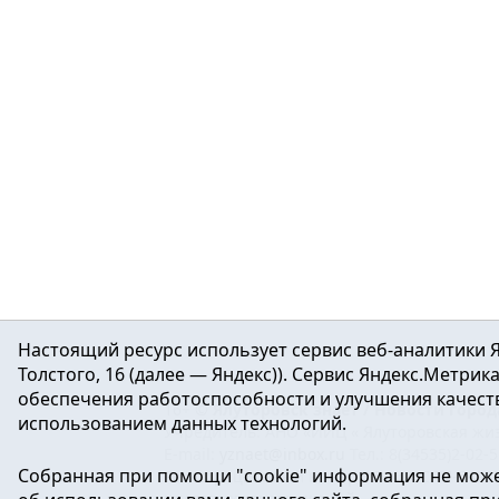
Настоящий ресурс использует сервис веб-аналитики Я
Толстого, 16 (далее — Яндекс)). Сервис Яндекс.Метри
обеспечения работоспособности и улучшения качеств
16+ ©
Ялуторовск знает / Новости город
использованием данных технологий.
Учредитель: АНО «ИИЦ « Ялуторовская жиз
E-mail:
yznaet@inbox.ru
Тел.: 8(34535)2-02-
Собранная при помощи "cookie" информация не може
Регистрационный номер ЭЛ № ФС 77-64937 
массовых коммуникаций.