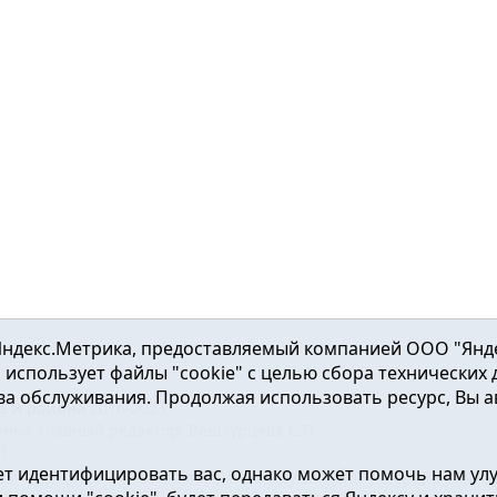
ндекс.Метрика, предоставляемый компанией ООО "Яндекс"
ка использует файлы "cookie" с целью сбора технических
а обслуживания. Продолжая использовать ресурс, Вы а
а и района
2016-2023
нь». Главный редактор: Вешкурцева С.П.
51
т идентифицировать вас, однако может помочь нам ул
от 24.02.2016г. выдан Федеральной службой по надзору в сфе