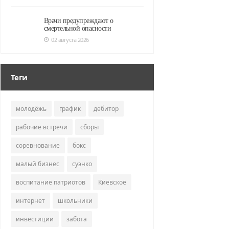
Врачи предупреждают о
смертельной опасности
02 августа 2026
Теги
молодёжь
график
дебитор
рабочие встречи
сборы
соревнование
бокс
малый бизнес
суэнко
воспитание патриотов
Киевское
интернет
школьники
инвестиции
забота