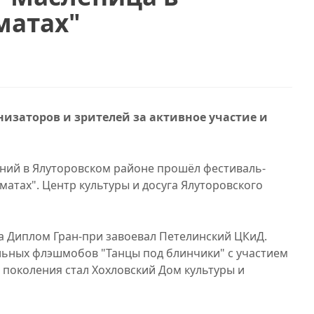
матах"
низаторов и зрителей за активное участие и
ний в Ялуторовском районе прошёл фестиваль-
матах". Центр культуры и досуга Ялуторовского
са Диплом Гран-при завоевал Петелинский ЦКиД.
льных флэшмобов "Танцы под блинчики" с участием
 поколения стал Хохловский Дом культуры и