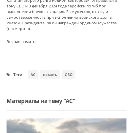
Капитан второго ранга Родион Викторович отправился в
зону СВО и 3 декабря 2024 года геройски погиб при
выполнении боевого задания. За мужество, отвагу и
самоотверженность при исполнении воинского долга,
Указом Президента РФ он награждён орденом Мужества
(посмертно).
Вечная память!
Теги
АС
память
СВО
Материалы на тему "АС"