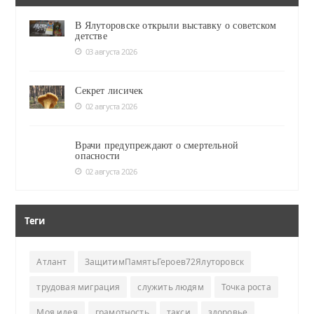
В Ялуторовске открыли выставку о советском
детстве
03 августа 2026
Секрет лисичек
02 августа 2026
Врачи предупреждают о смертельной
опасности
02 августа 2026
Теги
Атлант
ЗащитимПамятьГероев72Ялуторовск
трудовая миграция
служить людям
Точка роста
Моя идея
грамотность
такси
здоровье