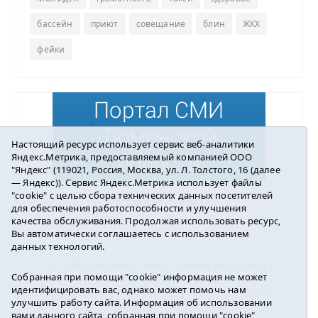
бассейн
приют
совещание
блин
ЖКХ
фейки
Настоящий ресурс использует сервис веб-аналитики
Яндекс.Метрика, предоставляемый компанией ООО
"Яндекс" (119021, Россия, Москва, ул. Л. Толстого, 16 (далее
— Яндекс)). Сервис Яндекс.Метрика использует файлы
"cookie" с целью сбора технических данных посетителей
Погода в Ялуторовске
для обеспечения работоспособности и улучшения
качества обслуживания. Продолжая использовать ресурс,
Вы автоматически соглашаетесь с использованием
данных технологий.
16+ ©
Ялуторовск знает / Новости города и
Собранная при помощи "cookie" информация не может
района
2016-2023
идентифицировать вас, однако может помочь нам
Учредитель: АНО «ИИЦ « Ялуторовская жизнь».
улучшить работу сайта. Информация об использовании
Главный редактор: Вешкурцева С.П.
вами данного сайта, собранная при помощи "cookie",