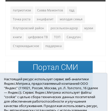
патриотизм
Савва Мамонтов
пдд
Точка роста
энцефалит
молодая семья
Ялуторовский район
россельхознадзор
музеи
книги
цифровое ТВ
ТОП
Сандугач
Старокавдыкское
поддержка
Настоящий ресурс использует сервис веб-аналитики
Яндекс.Метрика, предоставляемый компанией ООО
"Яндекс" (119021, Россия, Москва, ул. Л. Толстого, 16 (далее
— Яндекс)). Сервис Яндекс.Метрика использует файлы
"cookie" с целью сбора технических данных посетителей
Погода в Ялуторовске
для обеспечения работоспособности и улучшения
качества обслуживания. Продолжая использовать ресурс,
Вы автоматически соглашаетесь с использованием