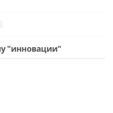
е
у "инновации"