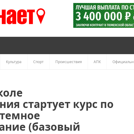
Культура
Спорт
Происшествия
АПК
Официальн
коле
ия стартует курс по
стемное
ание (базовый