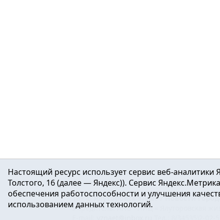
Настоящий ресурс использует сервис веб-аналитики Я
Толстого, 16 (далее — Яндекс)). Сервис Яндекс.Метри
обеспечения работоспособности и улучшения качеств
16+ ©
Ялуторовск знает / Новости город
использованием данных технологий.
Учредитель: АНО «ИИЦ « Ялуторовская жиз
E-mail:
yznaet@inbox.ru
Тел.: 8(34535)2-02-