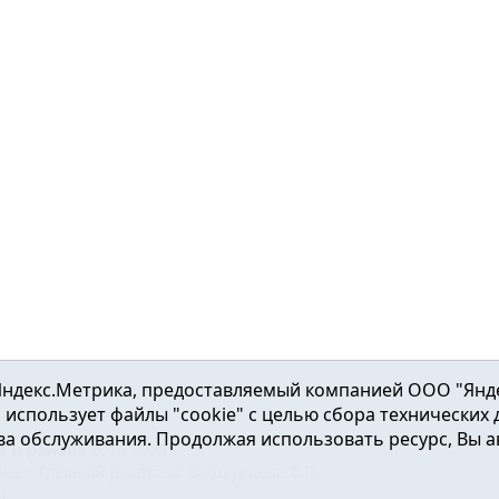
ндекс.Метрика, предоставляемый компанией ООО "Яндекс"
ка использует файлы "cookie" с целью сбора технических
а обслуживания. Продолжая использовать ресурс, Вы а
а и района
2016-2023
нь». Главный редактор: Вешкурцева С.П.
51