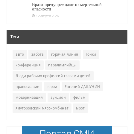
Врачи предупреждают о смертельной
опасности
02 августа 2026
Теги
авто
забота
горячая линия
гонки
конференция
паралимпийцы
Люди рабочих профессий глазами детей
православие
герои
Евгений ДАШУНИН
модернизация
аукцион
фильм
ялуторовский мясокомбинат
мрот