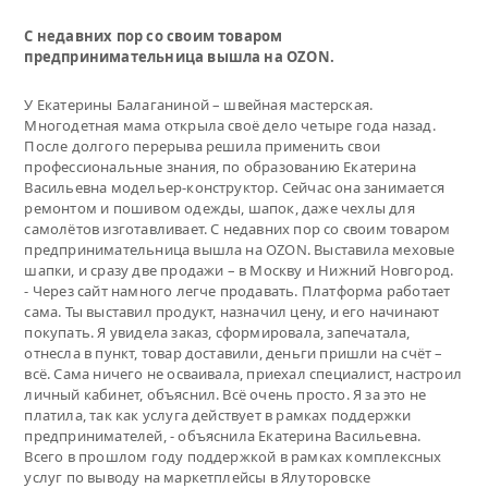
С недавних пор со своим товаром
предпринимательница вышла на OZON.
У Екатерины Балаганиной – швейная мастерская.
Многодетная мама открыла своё дело четыре года назад.
После долгого перерыва решила применить свои
профессиональные знания, по образованию Екатерина
Васильевна модельер-конструктор. Сейчас она занимается
ремонтом и пошивом одежды, шапок, даже чехлы для
самолётов изготавливает. С недавних пор со своим товаром
предпринимательница вышла на OZON. Выставила меховые
шапки, и сразу две продажи – в Москву и Нижний Новгород.
- Через сайт намного легче продавать. Платформа работает
сама. Ты выставил продукт, назначил цену, и его начинают
покупать. Я увидела заказ, сформировала, запечатала,
отнесла в пункт, товар доставили, деньги пришли на счёт –
всё. Сама ничего не осваивала, приехал специалист, настроил
личный кабинет, объяснил. Всё очень просто. Я за это не
платила, так как услуга действует в рамках поддержки
предпринимателей, - объяснила Екатерина Васильевна.
Всего в прошлом году поддержкой в рамках комплексных
услуг по выводу на маркетплейсы в Ялуторовске