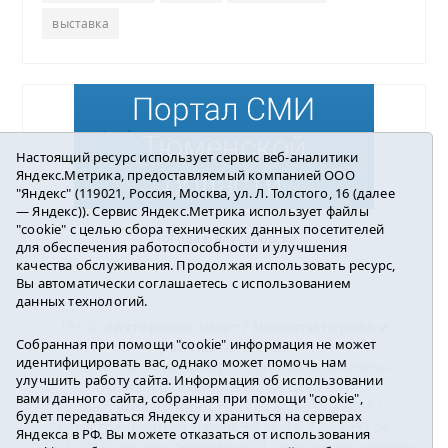
выставка
Настоящий ресурс использует сервис веб-аналитики
Яндекс.Метрика, предоставляемый компанией ООО
"Яндекс" (119021, Россия, Москва, ул. Л. Толстого, 16 (далее
— Яндекс)). Сервис Яндекс.Метрика использует файлы
"cookie" с целью сбора технических данных посетителей
Погода в Ялуторовске
для обеспечения работоспособности и улучшения
качества обслуживания. Продолжая использовать ресурс,
Вы автоматически соглашаетесь с использованием
данных технологий.
16+ ©
Ялуторовск знает / Новости города и
Собранная при помощи "cookie" информация не может
района
2016-2023
идентифицировать вас, однако может помочь нам
Учредитель: АНО «ИИЦ « Ялуторовская жизнь».
улучшить работу сайта. Информация об использовании
Главный редактор: Вешкурцева С.П.
вами данного сайта, собранная при помощи "cookie",
E-mail:
yznaet@inbox.ru
Тел.: 8(34535)2-02-51
будет передаваться Яндексу и храниться на серверах
Регистрационный номер ЭЛ № ФС 77-64937 от
Яндекса в РФ. Вы можете отказаться от использования
24.02.2016г. выдан Федеральной службой по надзору