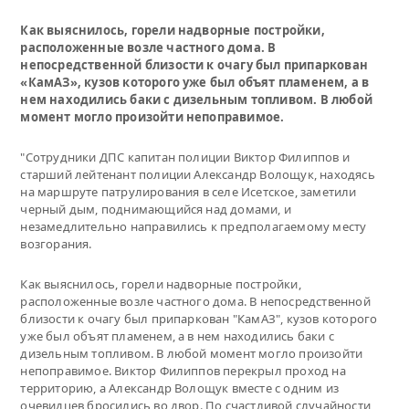
Как выяснилось, горели надворные постройки,
расположенные возле частного дома. В
непосредственной близости к очагу был припаркован
«КамАЗ», кузов которого уже был объят пламенем, а в
нем находились баки с дизельным топливом. В любой
момент могло произойти непоправимое.
"Сотрудники ДПС капитан полиции Виктор Филиппов и
старший лейтенант полиции Александр Волощук, находясь
на маршруте патрулирования в селе Исетское, заметили
черный дым, поднимающийся над домами, и
незамедлительно направились к предполагаемому месту
возгорания.
Как выяснилось, горели надворные постройки,
расположенные возле частного дома. В непосредственной
близости к очагу был припаркован "КамАЗ", кузов которого
уже был объят пламенем, а в нем находились баки с
дизельным топливом. В любой момент могло произойти
непоправимое. Виктор Филиппов перекрыл проход на
территорию, а Александр Волощук вместе с одним из
очевидцев бросились во двор. По счастливой случайности