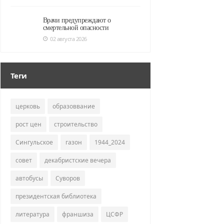
Врачи предупреждают о
смертельной опасности
02 августа 2026
Теги
церковь
образоввание
рост цен
строительство
Сингульское
газон
1944_2024
совет
декабристские вечера
автобусы
Суворов
президентская библиотека
литература
франшиза
ЦСФР