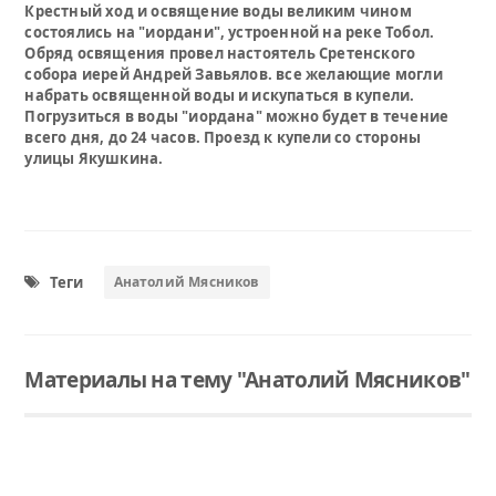
Крестный ход и освящение воды великим чином
состоялись на "иордани", устроенной на реке Тобол.
Обряд освящения провел настоятель Сретенского
собора иерей Андрей Завьялов. все желающие могли
набрать освященной воды и искупаться в купели.
Погрузиться в воды "иордана" можно будет в течение
всего дня, до 24 часов. Проезд к купели со стороны
улицы Якушкина.
Теги
Анатолий Мясников
Материалы на тему "Анатолий Мясников"
Читать
Читать
Фотоальбом Анатолия Мясникова – к юбилею!
Благотворительный фонд содействия культуре им. С. И. Мамонтова ведет сбор средств на издание фотоальбома и организацию выставки работ журналиста, краеведа и историка Анатолия Мясникова, приуроченных к 70-летию со дня его рождения (30 апреля 2019 г.) и 360-летию Ялуторовска.
Крестный ход и освящение воды великим чином состоялись на "иордани", устроенной на реке Тобол. Обряд освящения провел настоятель Сретенского собора иерей Андрей Завьялов. все желающие могли набрать освященной воды и искупаться в купели. Погрузиться в воды "иордана" можно будет в течение всего дня, до 24 часов. Проезд к купели со стороны улицы Якушкина.