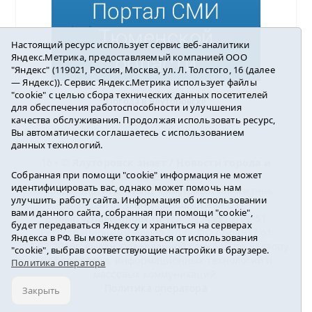
Настоящий ресурс использует сервис веб-аналитики
Яндекс.Метрика, предоставляемый компанией ООО
"Яндекс" (119021, Россия, Москва, ул. Л. Толстого, 16 (далее
— Яндекс)). Сервис Яндекс.Метрика использует файлы
"cookie" с целью сбора технических данных посетителей
Погода в Ялуторовске
для обеспечения работоспособности и улучшения
качества обслуживания. Продолжая использовать ресурс,
Вы автоматически соглашаетесь с использованием
данных технологий.
16+ ©
Ялуторовск знает / Новости города и
Собранная при помощи "cookie" информация не может
района
2016-2023
идентифицировать вас, однако может помочь нам
Учредитель: АНО «ИИЦ « Ялуторовская жизнь».
улучшить работу сайта. Информация об использовании
Главный редактор: Вешкурцева С.П.
вами данного сайта, собранная при помощи "cookie",
E-mail:
yznaet@inbox.ru
Тел.: 8(34535)2-02-51
будет передаваться Яндексу и храниться на серверах
Регистрационный номер ЭЛ № ФС 77-64937 от
Яндекса в РФ. Вы можете отказаться от использования
24.02.2016г. выдан Федеральной службой по надзору
"cookie", выбрав соответствующие настройки в браузере.
в сфере связи, информационных технологий и
Политика оператора
массовых коммуникаций.
Политика оператора
Закрыть