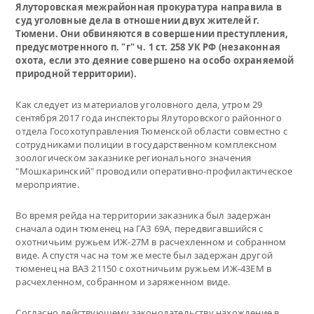
Ялуторовская межрайонная прокуратура направила в
суд уголовные дела в отношении двух жителей г.
Тюмени. Они обвиняются в совершении преступления,
предусмотренного п. "г" ч. 1 ст. 258 УК РФ (незаконная
охота, если это деяние совершено на особо охраняемой
природной территории).
Как следует из материалов уголовного дела, утром 29
сентября 2017 года инспекторы Ялуторовского районного
отдела Госохотуправления Тюменской области совместно с
сотрудниками полиции в государственном комплексном
зоологическом заказнике регионального значения
"Мошкаринский" проводили оперативно-профилактическое
мероприятие.
Во время рейда на территории заказника был задержан
сначала один тюменец на ГАЗ 69А, передвигавшийся с
охотничьим ружьем ИЖ-27М в расчехленном и собранном
виде. А спустя час на том же месте был задержан другой
тюменец на ВАЗ 21150 с охотничьим ружьем ИЖ-43ЕМ в
расчехленном, собранном и заряженном виде.
Согласно действующему законодательству нахождение в