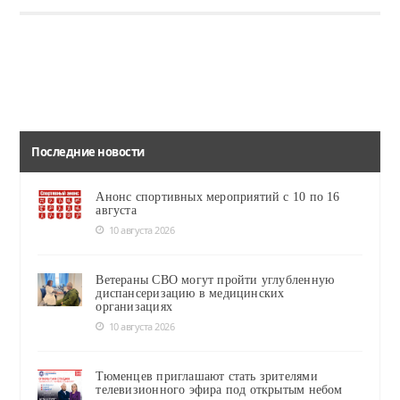
Читать
Читать
Читать
В Тюмени отметили День воссоединения Донбасса и Новороссии с Россией
Празднование Ялуторовской Масленицы пройдёт 2 марта на Сретенской площади.
Праздничные мероприятия, посвященные Дню воссоединения Донецкой Народной Республики, Луганской Народной Республики, Запорожской области и Херсонской области с Российской Федерацией, прошли 30 сентября в Тюмени.
Последние новости
Анонс спортивных мероприятий с 10 по 16
августа
10 августа 2026
Ветераны СВО могут пройти углубленную
диспансеризацию в медицинских
организациях
10 августа 2026
Тюменцев приглашают стать зрителями
телевизионного эфира под открытым небом