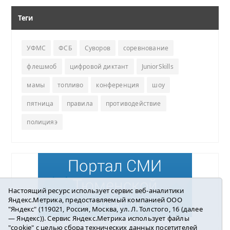
Теги
УФМС
ФСБ
Суворов
соревнование
флешмоб
цифровой диктант
JuniorSkills
мамы
топливо
конференция
шоу
пятница
правила
противодействие
полицияэ
Настоящий ресурс использует сервис веб-аналитики
Яндекс.Метрика, предоставляемый компанией ООО
"Яндекс" (119021, Россия, Москва, ул. Л. Толстого, 16 (далее
— Яндекс)). Сервис Яндекс.Метрика использует файлы
"cookie" с целью сбора технических данных посетителей