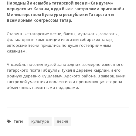
Народный ансамбль татарской песни «Сандугач»
вернулся из Казани, куда был с гастролями приглашён
Министерством Культуры республики Татарстан и
Всемирным конгрессом Татар.
Старинные татарские песни, баиты, мунажаты, салаваты,
фольклорные композиции из жизни сибирских татар,
авторские песни пришлись по душе гостеприимным
казанцам.
Ансамбль посетил музей-заповедник всемирно известного
татарского поэта Габдуллы Тукая в деревне Кырлай, и его
родную деревню Кушлавыч, Арского района. В завершении
гастролей участники коллектива и принимающая сторона
обменялись памятными подарками.
Теги
культура
песня