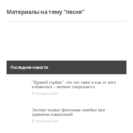
Материалы на тему "песня"
Читать
Народный ансамбль татарской песни «Сандугач» вернулся из Казани, куда был с гастролями приглашён Министерством Культуры республики Татарстан и Всемирным конгрессом Татар.
Последние новости
"Вдовий горбик": что это такое и как от него
избавиться – мнение специалиста
09 августа 2026
Эксперт назвал фатальные ошибки при
хранении накоплений
09 августа 2026