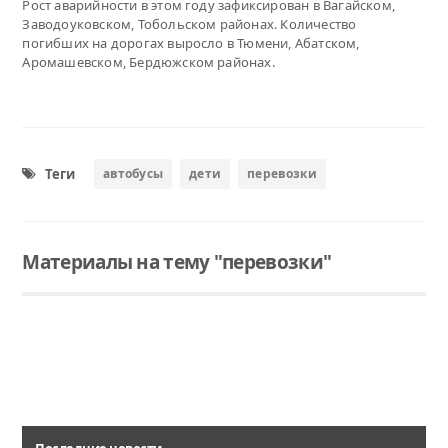
Рост аварийности в этом году зафиксирован в Вагайском,
Заводоуковском, Тобольском районах. Количество
погибших на дорогах выросло в Тюмени, Абатском,
Аромашевском, Бердюжском районах.
Теги
автобусы
дети
перевозки
Материалы на тему "перевозки"
Читать
Проблесковыми маячками оснастят автобусы региона занятые на перевозке детей. Это решение было принято на заседании комиссии по обеспечению безопасности дорожного движения под руководством вице-губернатора Сергея Сарычева.