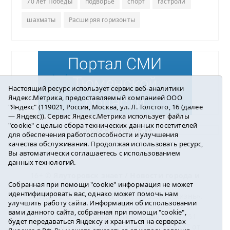
70 лет Победы
подворье
спорт
гастроли
шахматы
Расширяя горизонты
Настоящий ресурс использует сервис веб-аналитики
Яндекс.Метрика, предоставляемый компанией ООО
"Яндекс" (119021, Россия, Москва, ул. Л. Толстого, 16 (далее
— Яндекс)). Сервис Яндекс.Метрика использует файлы
"cookie" с целью сбора технических данных посетителей
Погода в Ялуторовске
для обеспечения работоспособности и улучшения
качества обслуживания. Продолжая использовать ресурс,
Вы автоматически соглашаетесь с использованием
данных технологий.
16+ ©
Ялуторовск знает / Новости города и
Собранная при помощи "cookie" информация не может
района
2016-2023
идентифицировать вас, однако может помочь нам
Учредитель: АНО «ИИЦ « Ялуторовская жизнь».
улучшить работу сайта. Информация об использовании
Главный редактор: Вешкурцева С.П.
вами данного сайта, собранная при помощи "cookie",
E-mail:
yznaet@inbox.ru
Тел.: 8(34535)2-02-51
будет передаваться Яндексу и храниться на серверах
Регистрационный номер ЭЛ № ФС 77-64937 от