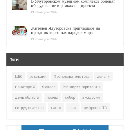
В Ялуторовском музейном комплексе обновят
оборудование в рамках нацпроекта
06 августа 2026
Жителей Ялуторовска приглашают на
праздник коренных народов мира
05 августа 2026
Теги
ЦБС
редакция
Преподаватель года
деньги
Санаторий
Якушев
Расширяя горизонты
День области
приём
собор
экскурсия
сотрудничество
титан
леса
цифровое ТВ