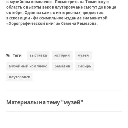
в музейном комплексе. Посмотреть на Тюменскую
область с высоты веков ялуторовчане смогут до конца
октября. Один из самых интересных предметов
экспозиции - факсимильное издание знаменитой
«Хорографической книги» Семена Ремезова.
Теги
выставка
история
музей
музейный комплекс
ремезов
сибирь
ялуторовск
Материалы на тему "музей"
Читать
Читать
Читать
Тюменская область подала 24 заявки на Всероссийский конкурс школьных музеев
Выставку "30 и 1 женский портрет" смогут посмотреть жители Ялуторовска
Среди его экспонатов - трофейный квадрокоптер «Баба-яга», манекены, одетые в форму солдат разных родов войск российской и советской армий.
Школьные музеи используют современные цифровые форматы: виртуальные экскурсии, электронные каталоги фондов, интерактивные карты экспедиций и мультимедийные экспозиции.