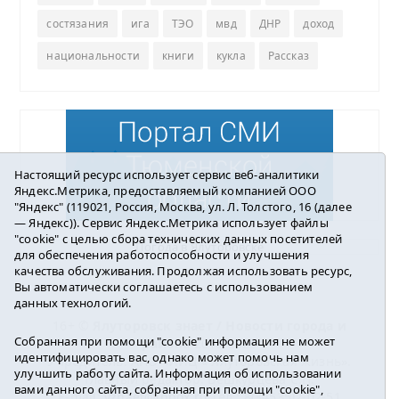
состязания
ига
ТЭО
мвд
ДНР
доход
национальности
книги
кукла
Рассказ
Настоящий ресурс использует сервис веб-аналитики
Яндекс.Метрика, предоставляемый компанией ООО
"Яндекс" (119021, Россия, Москва, ул. Л. Толстого, 16 (далее
— Яндекс)). Сервис Яндекс.Метрика использует файлы
"cookie" с целью сбора технических данных посетителей
Погода в Ялуторовске
для обеспечения работоспособности и улучшения
качества обслуживания. Продолжая использовать ресурс,
Вы автоматически соглашаетесь с использованием
данных технологий.
16+ ©
Ялуторовск знает / Новости города и
Собранная при помощи "cookie" информация не может
района
2016-2023
идентифицировать вас, однако может помочь нам
Учредитель: АНО «ИИЦ « Ялуторовская жизнь».
улучшить работу сайта. Информация об использовании
Главный редактор: Вешкурцева С.П.
вами данного сайта, собранная при помощи "cookie",
E-mail:
yznaet@inbox.ru
Тел.: 8(34535)2-02-51