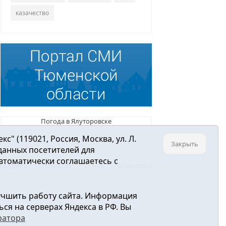
казачество
Погода в Ялуторовске
 (119021, Россия, Москва, ул. Л.
Закрыть
 данных посетителей для
втоматически соглашаетесь с
Главная
Новости
О нас
Контакты
учшить работу сайта. Информация
ре связи, информационных технологий и
ся на серверах Яндекса в РФ. Вы
ратора