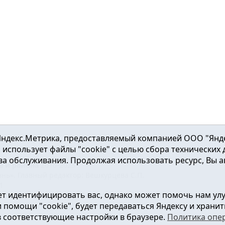
ндекс.Метрика, предоставляемый компанией ООО "Яндекс"
ка использует файлы "cookie" с целью сбора технических
а обслуживания. Продолжая использовать ресурс, Вы а
а и района
2016-2023
нь». Главный редактор: Вешкурцева С.П.
51
т идентифицировать вас, однако может помочь нам ул
от 24.02.2016г. выдан Федеральной службой по надзору в сфе
помощи "cookie", будет передаваться Яндексу и хранить
в соответствующие настройки в браузере.
Политика опе