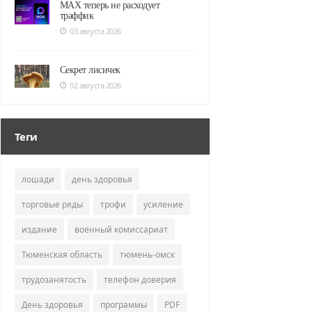
MAX теперь не расходует
траффик
03 августа 2026
Секрет лисичек
02 августа 2026
Теги
лошади
день здоровья
торговые ряды
трофи
усиление
издание
военный комиссариат
Тюменская область
тюмень-омск
трудозанятость
телефон доверия
День здоровья
программы
PDF