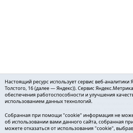
Настоящий ресурс использует сервис веб-аналитики Я
Толстого, 16 (далее — Яндекс)). Сервис Яндекс.Метри
обеспечения работоспособности и улучшения качеств
16+ ©
Ялуторовск знает / Новости город
использованием данных технологий.
Учредитель: АНО «ИИЦ « Ялуторовская жиз
E-mail:
yznaet@inbox.ru
Тел.: 8(34535)2-02-
Собранная при помощи "cookie" информация не може
Регистрационный номер ЭЛ № ФС 77-64937 
об использовании вами данного сайта, собранная при 
массовых коммуникаций.
Политика оператора
можете отказаться от использования "cookie", выбра