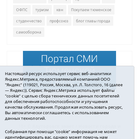
ОФПС
туризм
квн
Покупаем тюменское
студенчество
профсоюз
блог главы города
самооборона
Настоящий ресурс использует сервис веб-аналитики
Яндекс.Метрика, предоставляемый компанией ООО
"Яндекс" (119021, Россия, Москва, ул. Л. Толстого, 16 (далее
— Яндекс)). Сервис Яндекс.Метрика использует файлы
"cookie" с целью сбора технических данных посетителей
Погода в Ялуторовске
для обеспечения работоспособности и улучшения
качества обслуживания. Продолжая использовать ресурс,
Вы автоматически соглашаетесь с использованием
данных технологий.
16+ ©
Ялуторовск знает / Новости города и
Собранная при помощи "cookie" информация не может
района
2016-2023
идентифицировать вас, однако может помочь нам
Учредитель: АНО «ИИЦ « Ялуторовская жизнь».