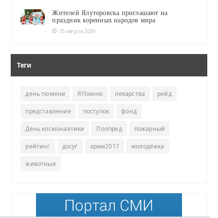
Жителей Ялуторовска приглашают на
праздник коренных народов мира
05 августа 2026
Теги
день тюмени
ЯПомню
лекарства
рейд
представление
поступок
фонд
День космонавтики
Полпред
пожарный
рейтинг
досуг
арми2017
молодёжка
животные