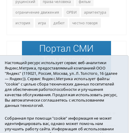
руцинский
права человека
фильм
ограничение движения
ОРВИ
архитектура
история
игра
дебют
честно говоря
Настоящий ресурс использует сервис веб-аналитики
Яндекс.Метрика, предоставляемый компанией ООО
"Яндекс" (119021, Россия, Москва, ул. Л. Толстого, 16 (далее
— Яндекс)). Сервис Яндекс.Метрика использует файлы
"cookie" с целью сбора технических данных посетителей
Погода в Ялуторовске
для обеспечения работоспособности и улучшения
качества обслуживания. Продолжая использовать ресурс,
Вы автоматически соглашаетесь с использованием
данных технологий.
16+ ©
Ялуторовск знает / Новости города и
Собранная при помощи "cookie" информация не может
района
2016-2023
идентифицировать вас, однако может помочь нам
Учредитель: АНО «ИИЦ « Ялуторовская жизнь».
улучшить работу сайта. Информация об использовании
Главный редактор: Вешкурцева С.П.