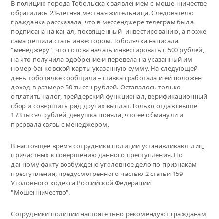
В полицию города Тобольска с заявлением о мошенничестве
обратилась 23-летняя местная жительница. Следователю
гражданка рассказала, что в мессенджере телеграм была
подписана на канал, посвященный инвестированию, а позже
сама решила стать инвестором. Тоболячка написала
"менеджеру", что готова начать инвестировать с 500 рублей,
на что получила одобрение и перевела на указанный им
номер банковской карты указанную сумму. На следующей
день тоболячке сообщили – ставка сработала и ей положен
доход в размере 50 тысяч рублей. Оставалось только
оплатить налог, трейдерский функционал, верификационный
сбор и совершить ряд других выплат. Только отдав свыше
173 тысяч рублей, девушка поняла, что её обманули и
прервала связь с менеджером.
В настоящее время сотрудники полиции устанавливают лиц,
причастных к совершению данного преступления. По
данному факту возбуждено уголовное дело по признакам
преступления, предусмотренного частью 2 статьи 159
Уголовного кодекса Российской Федерации
"Мошенничество".
Сотрудники полиции настоятельно рекомендуют гражданам