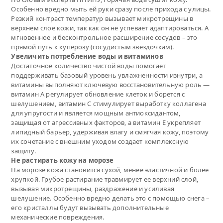
Особенно вредно мыть ей руки сразу после прихода с улицы.
Резкий контраст температур вызывает микротрещины в
верхнем слое кожи, так как он не успевает адаптироваться. А
мгновенное и бесконтрольное расширение сосудов – это
прямой путь к куперозу (сосудистым звездочкам).
Увеличить потребление воды и витаминов
Достаточное количество чистой воды помогает
поддерживать базовый уровень увлажненности изнутри, а
витамины выполняют ключевую восстановительную роль —
витамин А регулирует обновление клеток и борется с
шелушением, витамин С стимулирует выработку коллагена
для упругости и является мощным антиоксидантом,
защищая от агрессивных факторов, а витамин Е укрепляет
липидный барьер, удерживая влагу и смягчая кожу, поэтому
их сочетание с внешним уходом создает комплексную
защиту.
Не растирать кожу на морозе
На морозе кожа становится сухой, менее эластичной и более
хрупкой. Грубое растирание травмирует ее верхний слой,
вызывая микротрещины, раздражение и усиливая
шелушение. Особенно вредно делать это с помощью снега –
его кристаллы будут вызывать дополнительные
механические повреждения.