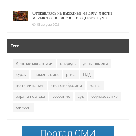
Отправляясь на выходные на дачу, многие
мечтают о тишине от городского шума
01 августа 2026
Теги
День космонавтики
очередь
день тюмени
курсы
тюмень-омск
рыба
ПДД
воспоминания
своихнебросаем
жатва
охрана порядка
собрание
суд
обрпазование
юнкоры