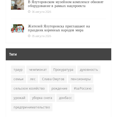
В Ялуторовском музейном комплексе обновят
оборудование в рамках нацпроекта
06 августа 2026
Жителей Ялуторовска приглашают на
праздник коренных народов мира
05 августа 2026
Теги
траур
чемпионат
Прокуратура
духовность
семьи
лес
Слава Омутов
пенсионеры
сельское хозяйство
рождение
#заРоссию
урожай
уборка снега
донбасс
предпринимательство