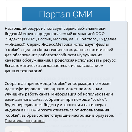
Настоящий ресурс использует сервис веб-аналитики
Яндекс.Метрика, предоставляемый компанией ООО
"Яндекс" (119021, Россия, Москва, ул. Л. Толстого, 16 (далее
— Яндекс)). Сервис Яндекс.Метрика использует файлы
"cookie" с целью сбора технических данных посетителей
Погода в Ялуторовске
для обеспечения работоспособности и улучшения
качества обслуживания. Продолжая использовать ресурс,
Вы автоматически соглашаетесь с использованием
данных технологий.
16+ ©
Ялуторовск знает / Новости города и
Собранная при помощи "cookie" информация не может
района
2016-2023
идентифицировать вас, однако может помочь нам
Учредитель: АНО «ИИЦ « Ялуторовская жизнь».
улучшить работу сайта. Информация об использовании
Главный редактор: Вешкурцева С.П.
вами данного сайта, собранная при помощи "cookie",
E-mail:
yznaet@inbox.ru
Тел.: 8(34535)2-02-51
будет передаваться Яндексу и храниться на серверах
Регистрационный номер ЭЛ № ФС 77-64937 от
Яндекса в РФ. Вы можете отказаться от использования
24.02.2016г. выдан Федеральной службой по надзору
"cookie", выбрав соответствующие настройки в браузере.
в сфере связи, информационных технологий и
Политика оператора
массовых коммуникаций.
Политика оператора