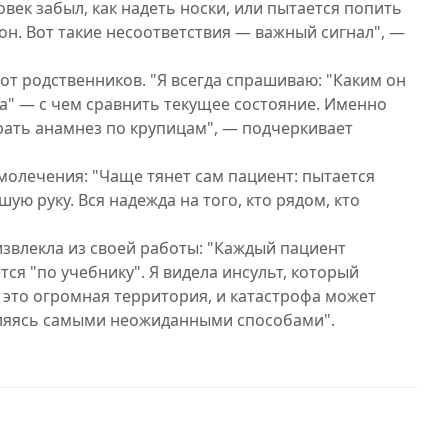
овек забыл, как надеть носки, или пытается попить
фон. Вот такие несоответствия — важный сигнал", —
т родственников. "Я всегда спрашиваю: "Каким он
а" — с чем сравнить текущее состояние. Именно
рать анамнез по крупицам", — подчеркивает
молечения: "Чаще тянет сам пациент: пытается
ую руку. Вся надежда на того, кто рядом, кто
извлекла из своей работы: "Каждый пациент
тся "по учебнику". Я видела инсульт, который
— это огромная территория, и катастрофа может
вляясь самыми неожиданными способами".