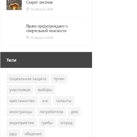
Секрет лисичек
02 августа 2026
Врачи предупреждают о
смертельной опасности
02 августа 2026
Теги
социальная защита
путин
участковые
выборы
христианство
ачс
таланты
иностранцы
потребители
дом
мероприятие
грибы
огород
рдш
общение