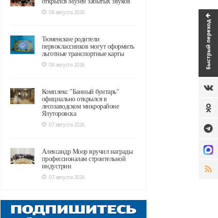
открылся Музей забытых звуков
08 августа 2026
Быстрый переход
Тюменские родители
первоклассников могут оформить
льготные транспортные карты
08 августа 2026
Комплекс "Банный бунтарь"
официально открылся в
лесозаводском микрорайоне
Ялуторовска
07 августа 2026
Александр Моор вручил награды
профессионалам строительной
индустрии
07 августа 2026