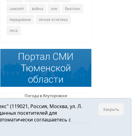
самолёт
война
зож
биатлон
передовики
лёгкая атлетика
леса
Погода в Ялуторовске
 (119021, Россия, Москва, ул. Л.
Закрыть
 данных посетителей для
втоматически соглашаетесь с
Главная
Новости
О нас
Контакты