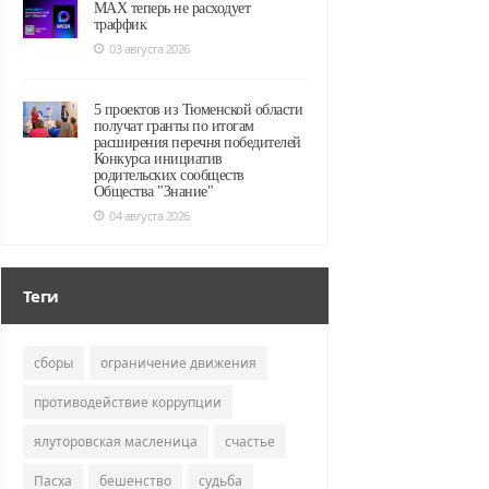
MAX теперь не расходует
траффик
03 августа 2026
5 проектов из Тюменской области
получат гранты по итогам
расширения перечня победителей
Конкурса инициатив
родительских сообществ
Общества "Знание"
04 августа 2026
Теги
сборы
ограничение движения
противодействие коррупции
ялуторовская масленица
счастье
Пасха
бешенство
судьба