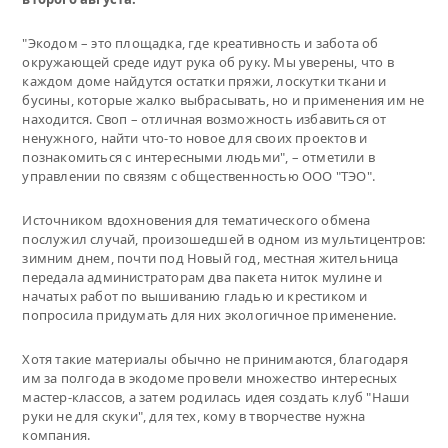
"Экодом – это площадка, где креативность и забота об
окружающей среде идут рука об руку. Мы уверены, что в
каждом доме найдутся остатки пряжи, лоскутки ткани и
бусины, которые жалко выбрасывать, но и применения им не
находится. Своп – отличная возможность избавиться от
ненужного, найти что-то новое для своих проектов и
познакомиться с интересными людьми", – отметили в
управлении по связям с общественностью ООО "ТЭО".
Источником вдохновения для тематического обмена
послужил случай, произошедшей в одном из мультицентров:
зимним днем, почти под Новый год, местная жительница
передала администраторам два пакета ниток мулине и
начатых работ по вышиванию гладью и крестиком и
попросила придумать для них экологичное применение.
Хотя такие материалы обычно не принимаются, благодаря
им за полгода в экодоме провели множество интересных
мастер-классов, а затем родилась идея создать клуб "Наши
руки не для скуки", для тех, кому в творчестве нужна
компания.