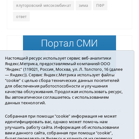
ялуторовский мясокомбинат
зима
ПФР
ответ
Настоящий ресурс использует сервис веб-аналитики
Яндекс.Метрика, предоставляемый компанией ООО
"Яндекс" (119021, Россия, Москва, ул. Л. Толстого, 16 (далее
— Яндекс)). Сервис Яндекс.Метрика использует файлы
"cookie" с целью сбора технических данных посетителей
Погода в Ялуторовске
для обеспечения работоспособности и улучшения
качества обслуживания. Продолжая использовать ресурс,
Вы автоматически соглашаетесь с использованием
данных технологий.
16+ ©
Ялуторовск знает / Новости города и
Собранная при помощи "cookie" информация не может
района
2016-2023
идентифицировать вас, однако может помочь нам
Учредитель: АНО «ИИЦ « Ялуторовская жизнь».
улучшить работу сайта. Информация об использовании
Главный редактор: Вешкурцева С.П.
вами данного сайта, собранная при помощи "cookie",
E-mail:
yznaet@inbox.ru
Тел.: 8(34535)2-02-51
будет передаваться Яндексу и храниться на серверах