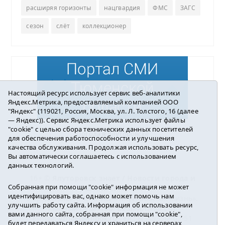
расширяя горизонты
нацгвардия
ФМС
ЗАГС
сезон
слёт
коллекционер
Настоящий ресурс использует сервис веб-аналитики
Яндекс.Метрика, предоставляемый компанией ООО
"Яндекс" (119021, Россия, Москва, ул. Л. Толстого, 16 (далее
— Яндекс)). Сервис Яндекс.Метрика использует файлы
"cookie" с целью сбора технических данных посетителей
Погода в Ялуторовске
для обеспечения работоспособности и улучшения
качества обслуживания. Продолжая использовать ресурс,
Вы автоматически соглашаетесь с использованием
данных технологий.
16+ ©
Ялуторовск знает / Новости города и
Собранная при помощи "cookie" информация не может
района
2016-2023
идентифицировать вас, однако может помочь нам
Учредитель: АНО «ИИЦ « Ялуторовская жизнь».
улучшить работу сайта. Информация об использовании
Главный редактор: Вешкурцева С.П.
вами данного сайта, собранная при помощи "cookie",
E-mail:
yznaet@inbox.ru
Тел.: 8(34535)2-02-51
будет передаваться Яндексу и храниться на серверах