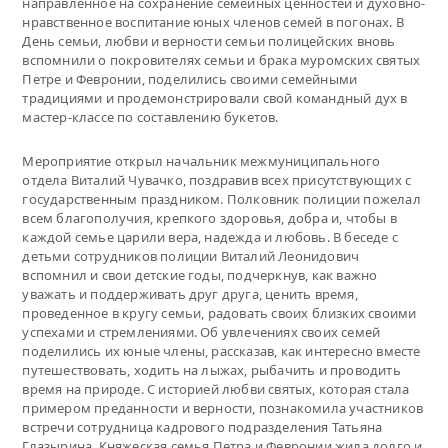
направленное на сохранение семейных ценностей и духовно-
нравственное воспитание юных членов семей в погонах. В
День семьи, любви и верности семьи полицейских вновь
вспомнили о покровителях семьи и брака муромских святых
Петре и Февронии, поделились своими семейными
традициями и продемонстрировали свой командный дух в
мастер-классе по составлению букетов.
Мероприятие открыл начальник межмуниципального
отдела Виталий Чувачко, поздравив всех присутствующих с
государственным праздником. Полковник полиции пожелал
всем благополучия, крепкого здоровья, добра и, чтобы в
каждой семье царили вера, надежда и любовь. В беседе с
детьми сотрудников полиции Виталий Леонидович
вспомнил и свои детские годы, подчеркнув, как важно
уважать и поддерживать друг друга, ценить время,
проведенное в кругу семьи, радовать своих близких своими
успехами и стремлениями. Об увлечениях своих семей
поделились их юные члены, рассказав, как интересно вместе
путешествовать, ходить на лыжах, рыбачить и проводить
время на природе. С историей любви святых, которая стала
примером преданности и верности, познакомила участников
встречи сотрудница кадрового подразделения Татьяна
Глазырина. Княжеская семья Петра и Февронии жила долго и