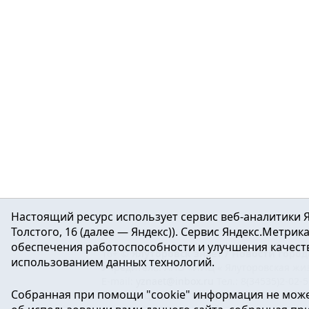
Настоящий ресурс использует сервис веб-аналитики Я
Толстого, 16 (далее — Яндекс)). Сервис Яндекс.Метри
обеспечения работоспособности и улучшения качеств
16+ ©
Ялуторовск знает / Новости город
использованием данных технологий.
Учредитель: АНО «ИИЦ « Ялуторовская жиз
E-mail:
yznaet@inbox.ru
Тел.: 8(34535)2-02-
Собранная при помощи "cookie" информация не може
Регистрационный номер ЭЛ № ФС 77-64937 
массовых коммуникаций.