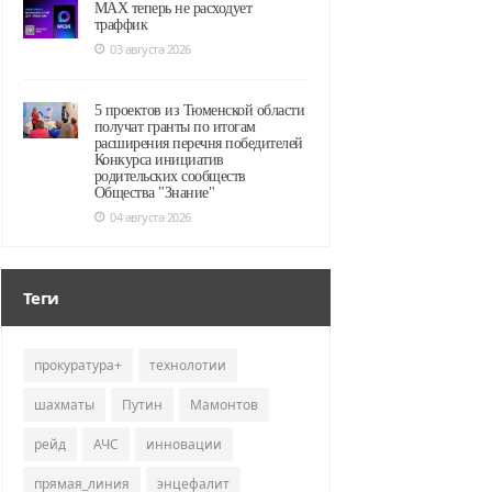
MAX теперь не расходует
траффик
03 августа 2026
5 проектов из Тюменской области
получат гранты по итогам
расширения перечня победителей
Конкурса инициатив
родительских сообществ
Общества "Знание"
04 августа 2026
Теги
прокуратура+
технолотии
шахматы
Путин
Мамонтов
рейд
АЧС
инновации
прямая_линия
энцефалит