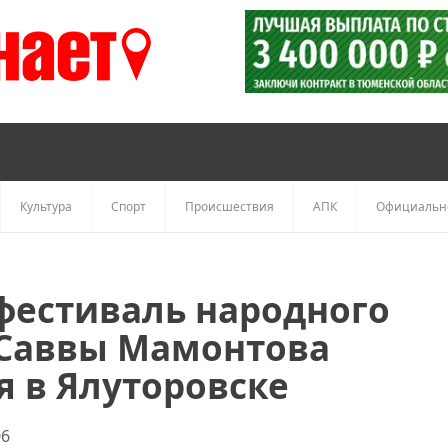
Культура
Спорт
Происшествия
АПК
Официальн
 фестиваль народного
 Саввы Мамонтова
я в Ялуторовске
06