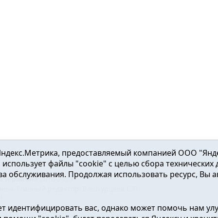
ндекс.Метрика, предоставляемый компанией ООО "Яндекс"
ка использует файлы "cookie" с целью сбора технических
а обслуживания. Продолжая использовать ресурс, Вы а
а и района
2016-2023
нь». Главный редактор: Вешкурцева С.П.
51
т идентифицировать вас, однако может помочь нам ул
от 24.02.2016г. выдан Федеральной службой по надзору в сфе