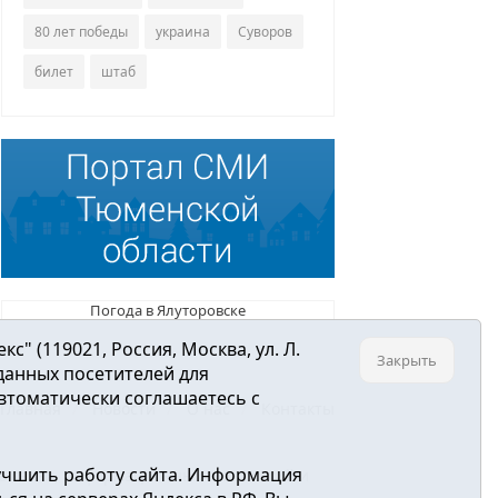
80 лет победы
украина
Суворов
билет
штаб
Погода в Ялуторовске
 (119021, Россия, Москва, ул. Л.
Закрыть
 данных посетителей для
втоматически соглашаетесь с
Главная
Новости
О нас
Контакты
учшить работу сайта. Информация
ре связи, информационных технологий и