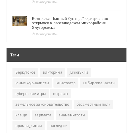
06 августа 2026
Комплекс "Банный бунтарь" официально
открылся в лесозаводском микрорайоне
Ялуторовска
07 августа 2026
Теги
Беркутское
викторина
JuniorSkills
юные журналисты
кинотеатр
СибирскиеЗакаты
губернские игры
штрафы
земельное законодательство
бессмертный полк
клещи
зарплата
знаменитости
прямая_линия
наследие