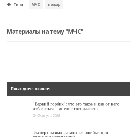
Теги
МЧС
пожар
Материалы на тему "МЧС"
Читать
Читать
Читать
В Ялуторовске мужчина и женщина погибли во время пожара
Так при свете дня выглядит пострадавшая двухэтажка на Свердлова, 154
В летних пришкольных лагерях организовано восемь профилактических уроков, присутствовало более 300 школьников.
Последние новости
"Вдовий горбик": что это такое и как от него
избавиться – мнение специалиста
09 августа 2026
Эксперт назвал фатальные ошибки при