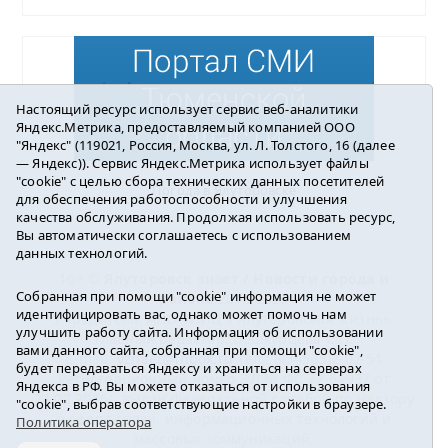
Настоящий ресурс использует сервис веб-аналитики
Яндекс.Метрика, предоставляемый компанией ООО
"Яндекс" (119021, Россия, Москва, ул. Л. Толстого, 16 (далее
— Яндекс)). Сервис Яндекс.Метрика использует файлы
"cookie" с целью сбора технических данных посетителей
Погода в Ялуторовске
для обеспечения работоспособности и улучшения
качества обслуживания. Продолжая использовать ресурс,
Вы автоматически соглашаетесь с использованием
данных технологий.
16+ ©
Ялуторовск знает / Новости города и
Собранная при помощи "cookie" информация не может
района
2016-2023
идентифицировать вас, однако может помочь нам
Учредитель: АНО «ИИЦ « Ялуторовская жизнь».
улучшить работу сайта. Информация об использовании
Главный редактор: Вешкурцева С.П.
вами данного сайта, собранная при помощи "cookie",
E-mail:
yznaet@inbox.ru
Тел.: 8(34535)2-02-51
будет передаваться Яндексу и храниться на серверах
Регистрационный номер ЭЛ № ФС 77-64937 от
Яндекса в РФ. Вы можете отказаться от использования
24.02.2016г. выдан Федеральной службой по надзору
"cookie", выбрав соответствующие настройки в браузере.
в сфере связи, информационных технологий и
Политика оператора
массовых коммуникаций.