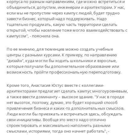
корпуса по разным направлениям, где можно встретиться и
объединиться, допустим, инженерам и архитекторам. У нас,
если мы не пропустим через кампус людей, будет трудно
завести бизнес, который надо поддерживать. Надо
тщательно продумать, какую часть территории сделать
открытой, чтобы население тоже могло взаимодействовать с
кампусом", - пояснила она.
По ее мнению, для тюменцев можно создать учебные
центры с разными курсами. К примеру, по направлению
"дизайн", куда могли бы ходить школьники и взрослые,
которые получали бы дополнительное образование или
возможность пройти профессиональную переподготовку.
Кроме того, Анастасия Юстус вместе с коллегами-
архитекторами предлагает сделать кампус многоуровневым,
а также ввести доминанту – высокое здание. "У нас в городе
нет высоток, поэтому, думаю, это будет хороший способ
привлечения бизнеса и каких-то дополнительных смыслов.
Люди могли бы приезжать и встречаться здесь, обсуждать
свои инициативы. Вообще это место надо отлично
спроектировать и максимально наполнить разными
смыслами, историями, тогда оно начнет работать", -