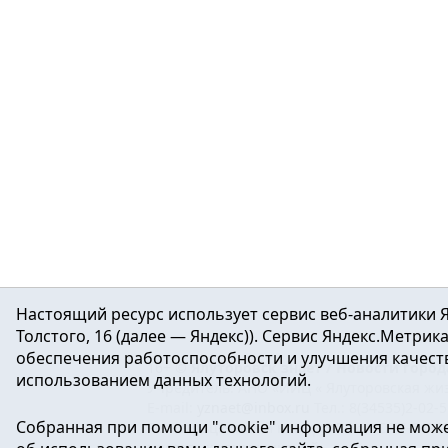
Настоящий ресурс использует сервис веб-аналитики Я
Толстого, 16 (далее — Яндекс)). Сервис Яндекс.Метри
обеспечения работоспособности и улучшения качеств
16+ ©
Ялуторовск знает / Новости город
использованием данных технологий.
Учредитель: АНО «ИИЦ « Ялуторовская жиз
E-mail:
yznaet@inbox.ru
Тел.: 8(34535)2-02-
Собранная при помощи "cookie" информация не може
Регистрационный номер ЭЛ № ФС 77-64937 
массовых коммуникаций.