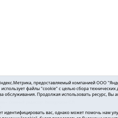
ндекс.Метрика, предоставляемый компанией ООО "Яндекс"
ка использует файлы "cookie" с целью сбора технических
а обслуживания. Продолжая использовать ресурс, Вы а
а и района
2016-2023
нь». Главный редактор: Вешкурцева С.П.
51
т идентифицировать вас, однако может помочь нам ул
от 24.02.2016г. выдан Федеральной службой по надзору в сфе