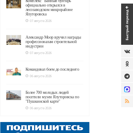
Комплекс "Банный бунтарь"
официально открылся в
лесозаводском микрорайоне
Быстрый переход
Ялуторовска
07 августа 2026
Александр Моор вручил награды
профессионалам строительной
индустрии
07 августа 2026
Командовал боем до последнего
06 августа 2026
Более 700 молодых людей
посетили музеи Ялуторовска по
"Пушкинской карте"
06 августа 2026