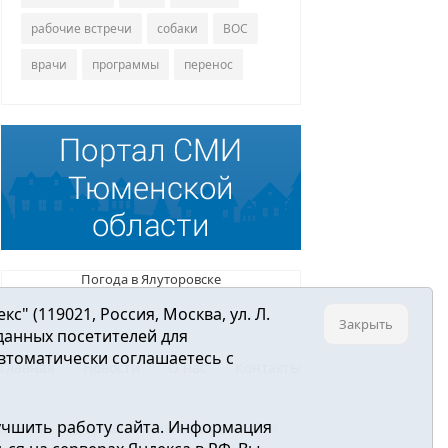
рабочие встречи
собаки
ВОС
врачи
программы
перенос
Погода в Ялуторовске
 (119021, Россия, Москва, ул. Л.
Закрыть
 данных посетителей для
втоматически соглашаетесь с
Главная
Новости
О нас
Контакты
учшить работу сайта. Информация
ре связи, информационных технологий и