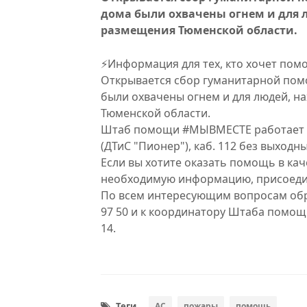
дома были охвачены огнем и для 
размещения Тюменской области.
⚡Информация для тех, кто хочет пом
Открывается сбор гуманитарной пом
были охвачены огнем и для людей, н
Тюменской области.
Штаб помощи #МЫВМЕСТЕ работает в Т
(ДТиС "Пионер"), каб. 112 без выходны
Если вы хотите оказать помощь в ка
необходимую информацию, присоединя
По всем интересующим вопросам обр
97 50 и к координатору Штаба помощ
14.
Теги
АС
пожары
помощь