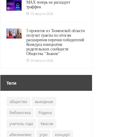
MAX теперь не расходует
траффик
03 августа 2026
5 проектов из Тюменской области
получат гранты по итогам
расширения перечня победителей
Конкурса инициатив
родительских сообществ
Общества "Знание"
04 августа 2026
Теги
общество
выходные
библиотека
Родина
учитель года
Квасов
абилимпикс
утро
концерт