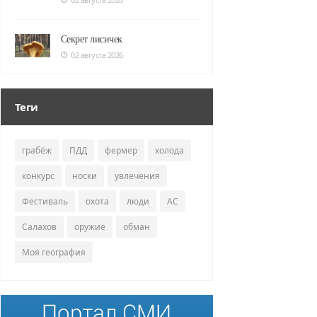
Секрет лисичек
02 августа 2026
Теги
грабёж
ПДД
фермер
холода
конкурс
носки
увлечения
Фестиваль
охота
люди
АС
Салахов
оружие
обман
Моя география