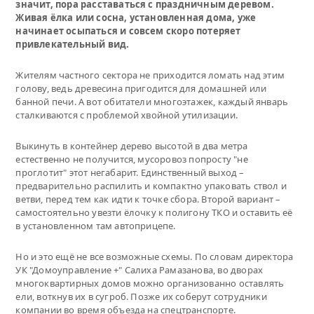
значит, пора расставаться с праздничным деревом.
Живая ёлка или сосна, установленная дома, уже
начинает осыпаться и совсем скоро потеряет
привлекательный вид.
Жителям частного сектора не приходится ломать над этим
голову, ведь древесина пригодится для домашней или
банной печи. А вот обитатели многоэтажек, каждый январь
сталкиваются с проблемой хвойной утилизации.
Выкинуть в контейнер дерево высотой в два метра
естественно не получится, мусоровоз попросту "не
проглотит" этот негабарит. Единственный выход –
предварительно распилить и компактно упаковать ствол и
ветви, перед тем как идти к точке сбора. Второй вариант –
самостоятельно увезти ёлочку к полигону ТКО и оставить её
в установленном там автоприцепе.
Но и это ещё не все возможные схемы. По словам директора
УК "Домоуправление +" Салиха Рамазанова, во дворах
многоквартирных домов можно организованно оставлять
ели, воткнув их в сугроб. Позже их соберут сотрудники
компании во время объезда на спецтранспорте.