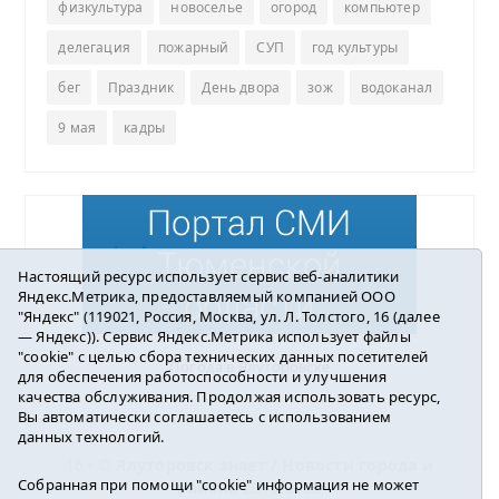
физкультура
новоселье
огород
компьютер
делегация
пожарный
СУП
год культуры
бег
Праздник
День двора
зож
водоканал
9 мая
кадры
Настоящий ресурс использует сервис веб-аналитики
Яндекс.Метрика, предоставляемый компанией ООО
"Яндекс" (119021, Россия, Москва, ул. Л. Толстого, 16 (далее
— Яндекс)). Сервис Яндекс.Метрика использует файлы
"cookie" с целью сбора технических данных посетителей
Погода в Ялуторовске
для обеспечения работоспособности и улучшения
качества обслуживания. Продолжая использовать ресурс,
Вы автоматически соглашаетесь с использованием
данных технологий.
16+ ©
Ялуторовск знает / Новости города и
Собранная при помощи "cookie" информация не может
района
2016-2023