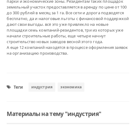
парки и экономические зоны. Резидентам таких площадок
земельный участок предоставляется в аренду по цене от 100
до 300 рублей в месяц за 1 га. Все сети и дорога подводятся
бесплатно, да и налоговые льготы с финансовой поддержкой
дают свои выгоды. всё это уже привлекло на новые
площадки семь компаний-резидентов, три из которых уже
начали строительные работы, еще четыре начнут
строительство новых заводов весной этого года.
А еще 12 компаний находятся в процессе оформления заявок
на организацию производства.
Теги
индустрия
экономика
Материалы на тему "индустрия"
Читать
Экономика области развивается в трёх основных направлениях
Развитие региона не ограничивается запуском крупных проектов. Тюменская область движется вперёд используя три направления развития промышленного сектора экономики. Об этом на заседании Тюменской областной думы заявил губернатор Владимир Якушев.