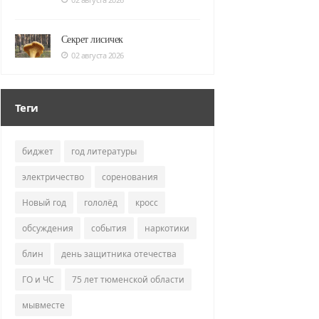
Секрет лисичек
02 августа 2026
Теги
биджет
год литературы
электричество
соренования
Новый год
гололёд
кросс
обсуждения
события
наркотики
блин
день защитника отечества
ГО и ЧС
75 лет тюменской области
мывместе