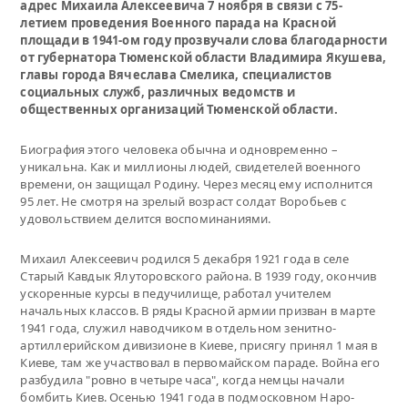
адрес Михаила Алексеевича 7 ноября в связи с 75-
летием проведения Военного парада на Красной
площади в 1941-ом году прозвучали слова благодарности
от губернатора Тюменской области Владимира Якушева,
главы города Вячеслава Смелика, специалистов
социальных служб, различных ведомств и
общественных организаций Тюменской области.
Биография этого человека обычна и одновременно –
уникальна. Как и миллионы людей, свидетелей военного
времени, он защищал Родину. Через месяц ему исполнится
95 лет. Не смотря на зрелый возраст солдат Воробьев с
удовольствием делится воспоминаниями.
Михаил Алексеевич родился 5 декабря 1921 года в селе
Старый Кавдык Ялуторовского района. В 1939 году, окончив
ускоренные курсы в педучилище, работал учителем
начальных классов. В ряды Красной армии призван в марте
1941 года, служил наводчиком в отдельном зенитно-
артиллерийском дивизионе в Киеве, присягу принял 1 мая в
Киеве, там же участвовал в первомайском параде. Война его
разбудила "ровно в четыре часа", когда немцы начали
бомбить Киев. Осенью 1941 года в подмосковном Наро-