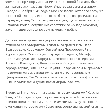
Фоминске при формировании 31-й танковой бригады был
зачислен в экипаж башнёром. Участвовал в легендарном
Параде 7 ноября 1941 года в Москве, после которого сразу же
с Красной площади его танковая бригада направилась на
передовую под Серпухов. День его двадцатилетия совпал с
началом контрнаступления советских войск под Москвой,
закончившегося разгромом немецких войск.
Дальнейшие фронтовые дороги воина-сибиряка, снова
ставшего артиллеристом, связаны со сражениями под
Белгородом, Харьковом, битвой под Прохоровкой на
Курской дуге. Освобождал города Богодухов, Мерефу,
принимал участие в Корсунь-Шевченковской операции.
Воевал в Белоруссии, Румынии, освобождал литовские
города Каунас, Вильнюс и Шауляй. За время войны сражался
на Воронежском, Западном, Степном, Юго-Западном,
Центральном, 2-м Украинском и 3-м Белорусском фронтах.
Был наводчиком орудия, командиром расчёта.
В боях за Вильнюс он награждён вторым орденом "Красная
Звезда". Победу солдат Воробьев встретил в Горьковском
военно-политическом училище имени М.В. Фрунзе, после
окончания которого ему было присвоено звание лейтенанта.