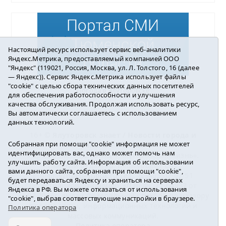
Настоящий ресурс использует сервис веб-аналитики
Яндекс.Метрика, предоставляемый компанией ООО
"Яндекс" (119021, Россия, Москва, ул. Л. Толстого, 16 (далее
— Яндекс)). Сервис Яндекс.Метрика использует файлы
"cookie" с целью сбора технических данных посетителей
Погода в Ялуторовске
для обеспечения работоспособности и улучшения
качества обслуживания. Продолжая использовать ресурс,
Вы автоматически соглашаетесь с использованием
данных технологий.
16+ ©
Ялуторовск знает / Новости города и
Собранная при помощи "cookie" информация не может
района
2016-2023
идентифицировать вас, однако может помочь нам
Учредитель: АНО «ИИЦ « Ялуторовская жизнь».
улучшить работу сайта. Информация об использовании
Главный редактор: Вешкурцева С.П.
вами данного сайта, собранная при помощи "cookie",
E-mail:
yznaet@inbox.ru
Тел.: 8(34535)2-02-51
будет передаваться Яндексу и храниться на серверах
Регистрационный номер ЭЛ № ФС 77-64937 от
Яндекса в РФ. Вы можете отказаться от использования
24.02.2016г. выдан Федеральной службой по надзору
"cookie", выбрав соответствующие настройки в браузере.
в сфере связи, информационных технологий и
Политика оператора
массовых коммуникаций.
Политика оператора