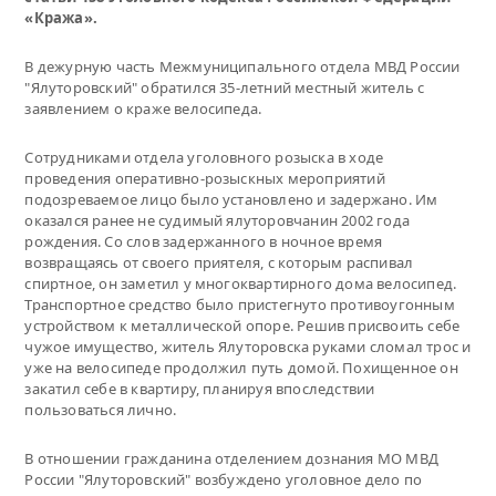
«Кража».
В дежурную часть Межмуниципального отдела МВД России
"Ялуторовский" обратился 35-летний местный житель с
заявлением о краже велосипеда.
Сотрудниками отдела уголовного розыска в ходе
проведения оперативно-розыскных мероприятий
подозреваемое лицо было установлено и задержано. Им
оказался ранее не судимый ялуторовчанин 2002 года
рождения. Со слов задержанного в ночное время
возвращаясь от своего приятеля, с которым распивал
спиртное, он заметил у многоквартирного дома велосипед.
Транспортное средство было пристегнуто противоугонным
устройством к металлической опоре. Решив присвоить себе
чужое имущество, житель Ялуторовска руками сломал трос и
уже на велосипеде продолжил путь домой. Похищенное он
закатил себе в квартиру, планируя впоследствии
пользоваться лично.
В отношении гражданина отделением дознания МО МВД
России "Ялуторовский" возбуждено уголовное дело по