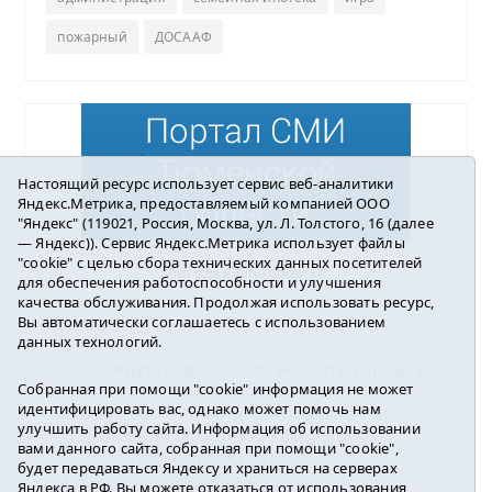
пожарный
ДОСААФ
Настоящий ресурс использует сервис веб-аналитики
Яндекс.Метрика, предоставляемый компанией ООО
"Яндекс" (119021, Россия, Москва, ул. Л. Толстого, 16 (далее
— Яндекс)). Сервис Яндекс.Метрика использует файлы
"cookie" с целью сбора технических данных посетителей
Погода в Ялуторовске
для обеспечения работоспособности и улучшения
качества обслуживания. Продолжая использовать ресурс,
Вы автоматически соглашаетесь с использованием
данных технологий.
16+ ©
Ялуторовск знает / Новости города и
Собранная при помощи "cookie" информация не может
района
2016-2023
идентифицировать вас, однако может помочь нам
Учредитель: АНО «ИИЦ « Ялуторовская жизнь».
улучшить работу сайта. Информация об использовании
Главный редактор: Вешкурцева С.П.
вами данного сайта, собранная при помощи "cookie",
E-mail:
yznaet@inbox.ru
Тел.: 8(34535)2-02-51
будет передаваться Яндексу и храниться на серверах
Регистрационный номер ЭЛ № ФС 77-64937 от
Яндекса в РФ. Вы можете отказаться от использования