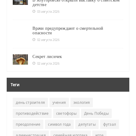
В Ялуторовске открыли выставку о советском
детстве
03 августа 2026
Врачи предупреждают о смертельной
опасности
02 августа 2026
Секрет лисичек
02 августа 2026
Теги
день строителя
учения
экология
противодействие
светофоры
День Победы
преодоление
символ года
депутаты
футзал
администрация
семейная ипотека
игра