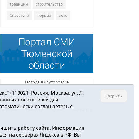
традиции
строительство
Спасатели
тюрьма
лето
Погода в Ялуторовске
 (119021, Россия, Москва, ул. Л.
Закрыть
 данных посетителей для
втоматически соглашаетесь с
Главная
Новости
О нас
Контакты
учшить работу сайта. Информация
ре связи, информационных технологий и
ся на серверах Яндекса в РФ. Вы