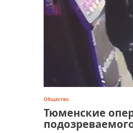
Общество
Тюменские опе
подозреваемого