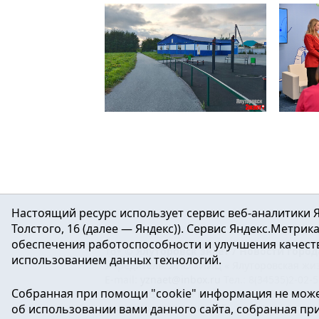
Читать
Тренируемся на "Снежинке"
Как же хорошо, что вода ушла с асфальтированной дорожки. Теперь в Памятном можно проводить регулярные тренировки.
Настоящий ресурс использует сервис веб-аналитики Я
Толстого, 16 (далее — Яндекс)). Сервис Яндекс.Метри
обеспечения работоспособности и улучшения качеств
16+ ©
Ялуторовск знает / Новости город
использованием данных технологий.
Учредитель: АНО «ИИЦ « Ялуторовская жиз
E-mail:
yznaet@inbox.ru
Тел.: 8(34535)2-02-
Собранная при помощи "cookie" информация не може
Регистрационный номер ЭЛ № ФС 77-64937 
об использовании вами данного сайта, собранная при 
массовых коммуникаций.