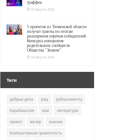
траффик
03 августа 2026
5 проектов из Тюменской области
получат гранты по итогам
расширения перечня победителей
Конкурса инициатив
родительских сообществ
Общества "Знание"
04 августа 2026
Теги
добрые дела
ржд
рубльнамечту
Карабашское
вои
литература
проект
вечер
знание
Компьютерная грамотность