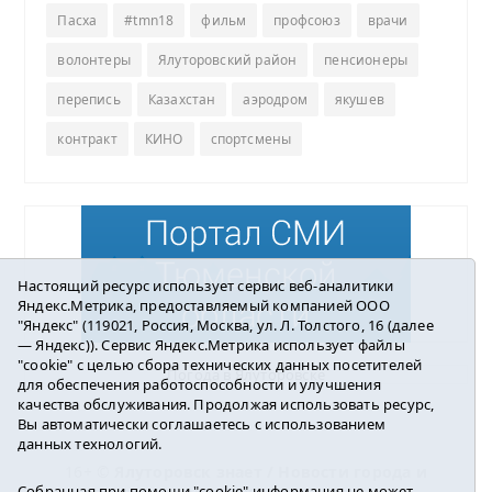
Пасха
#tmn18
фильм
профсоюз
врачи
волонтеры
Ялуторовский район
пенсионеры
перепись
Казахстан
аэродром
якушев
контракт
КИНО
спортсмены
Настоящий ресурс использует сервис веб-аналитики
Яндекс.Метрика, предоставляемый компанией ООО
"Яндекс" (119021, Россия, Москва, ул. Л. Толстого, 16 (далее
— Яндекс)). Сервис Яндекс.Метрика использует файлы
"cookie" с целью сбора технических данных посетителей
Погода в Ялуторовске
для обеспечения работоспособности и улучшения
качества обслуживания. Продолжая использовать ресурс,
Вы автоматически соглашаетесь с использованием
данных технологий.
16+ ©
Ялуторовск знает / Новости города и
Собранная при помощи "cookie" информация не может