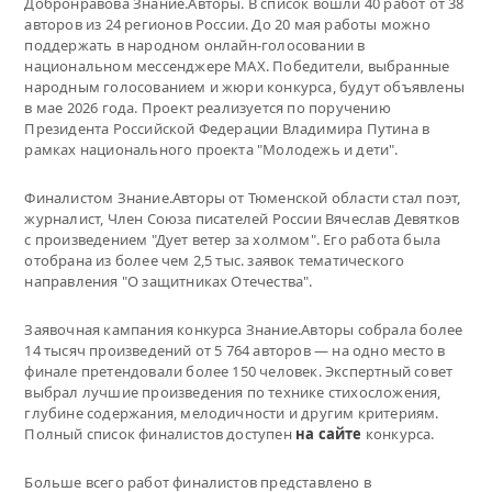
Добронравова Знание.Авторы. В список вошли 40 работ от 38
авторов из 24 регионов России. До 20 мая работы можно
поддержать в народном онлайн-голосовании в
национальном мессенджере MAX. Победители, выбранные
народным голосованием и жюри конкурса, будут объявлены
в мае 2026 года. Проект реализуется по поручению
Президента Российской Федерации Владимира Путина в
рамках национального проекта "Молодежь и дети".
Финалистом Знание.Авторы от Тюменской области стал поэт,
журналист, Член Союза писателей России Вячеслав Девятков
с произведением "Дует ветер за холмом". Его работа была
отобрана из более чем 2,5 тыс. заявок тематического
направления "О защитниках Отечества".
Заявочная кампания конкурса Знание.Авторы собрала более
14 тысяч произведений от 5 764 авторов — на одно место в
финале претендовали более 150 человек. Экспертный совет
выбрал лучшие произведения по технике стихосложения,
глубине содержания, мелодичности и другим критериям.
Полный список финалистов доступен
на сайте
конкурса.
Больше всего работ финалистов представлено в