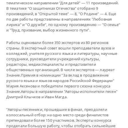
тематическом направлении "Для детей" — 11 произведений.
В тематике "О защитниках Отечества" отобрано 9
произведений, в "Открытой теме" — 8, "О Родине" — 4. Еще
по две работы представлены в направлениях "Любовная
лирика" и "О дружбе", по одному произведению — "О семье"
и "Труд, призвание, выбор жизненного пути".
Работы оценивали более 350 экспертов из 80 регионов
страны. В экспертный совет вошли преподаватели вузов и
колледжей, учителя русского языка и литературы, научные
сотрудники, руководители учреждений культуры,
редакторы, медиаспециалисты и представители
общественных организаций. В числе экспертов — лауреат
Знание.Премия в номинации "За вклад в продвижение
русского языка и языков народов Российской Федерации"
Мария Аксенова и победители первого сезона конкурса
Знание.Авторы в направлении "Авторы-исполнители песен"
Дмитрий Клычков и Иван Магда.
"Авторы-песенники, прошедшие в финал, преодолели
колоссальный отбор: на одно место среди финалистов
претендовали более 150 участников. Эксперты конкурса
проделали большую работу, чтобы отобрать сильнейшие