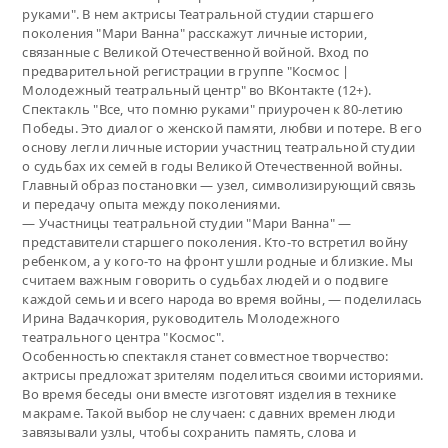
руками". В нем актрисы Театральной студии старшего
поколения "Мари Ванна" расскажут личные истории,
связанные с Великой Отечественной войной. Вход по
предварительной регистрации в группе "Космос |
Молодежный театральный центр" во ВКонтакте (12+).
Спектакль "Все, что помню руками" приурочен к 80-летию
Победы. Это диалог о женской памяти, любви и потере. В его
основу легли личные истории участниц театральной студии
о судьбах их семей в годы Великой Отечественной войны.
Главный образ постановки — узел, символизирующий связь
и передачу опыта между поколениями.
— Участницы театральной студии "Мари Ванна" —
представители старшего поколения. Кто-то встретил войну
ребенком, а у кого-то на фронт ушли родные и близкие. Мы
считаем важным говорить о судьбах людей и о подвиге
каждой семьи и всего народа во время войны, — поделилась
Ирина Вадачкория, руководитель Молодежного
театрального центра "Космос".
Особенностью спектакля станет совместное творчество:
актрисы предложат зрителям поделиться своими историями.
Во время беседы они вместе изготовят изделия в технике
макраме. Такой выбор не случаен: с давних времен люди
завязывали узлы, чтобы сохранить память, слова и