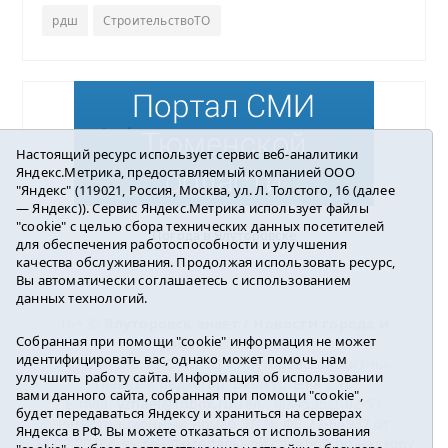
рдш
СтроительствоТО
Настоящий ресурс использует сервис веб-аналитики
Яндекс.Метрика, предоставляемый компанией ООО
"Яндекс" (119021, Россия, Москва, ул. Л. Толстого, 16 (далее
— Яндекс)). Сервис Яндекс.Метрика использует файлы
"cookie" с целью сбора технических данных посетителей
Погода в Ялуторовске
для обеспечения работоспособности и улучшения
качества обслуживания. Продолжая использовать ресурс,
Вы автоматически соглашаетесь с использованием
данных технологий.
16+ ©
Ялуторовск знает / Новости города и
Собранная при помощи "cookie" информация не может
района
2016-2023
идентифицировать вас, однако может помочь нам
Учредитель: АНО «ИИЦ « Ялуторовская жизнь».
улучшить работу сайта. Информация об использовании
Главный редактор: Вешкурцева С.П.
вами данного сайта, собранная при помощи "cookie",
E-mail:
yznaet@inbox.ru
Тел.: 8(34535)2-02-51
будет передаваться Яндексу и храниться на серверах
Регистрационный номер ЭЛ № ФС 77-64937 от
Яндекса в РФ. Вы можете отказаться от использования
24.02.2016г. выдан Федеральной службой по надзору