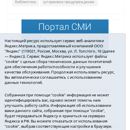
библиотека
штормовое предупреждение
Настоящий ресурс использует сервис веб-аналитики
Яндекс.Метрика, предоставляемый компанией ООО
"Яндекс" (119021, Россия, Москва, ул. Л. Толстого, 16 (далее
— Яндекс)). Сервис Яндекс.Метрика использует файлы
"cookie" с целью сбора технических данных посетителей
Погода в Ялуторовске
для обеспечения работоспособности и улучшения
качества обслуживания. Продолжая использовать ресурс,
Вы автоматически соглашаетесь с использованием
данных технологий.
16+ ©
Ялуторовск знает / Новости города и
Собранная при помощи "cookie" информация не может
района
2016-2023
идентифицировать вас, однако может помочь нам
Учредитель: АНО «ИИЦ « Ялуторовская жизнь».
улучшить работу сайта. Информация об использовании
Главный редактор: Вешкурцева С.П.
вами данного сайта, собранная при помощи "cookie",
E-mail:
yznaet@inbox.ru
Тел.: 8(34535)2-02-51
будет передаваться Яндексу и храниться на серверах
Регистрационный номер ЭЛ № ФС 77-64937 от
Яндекса в РФ. Вы можете отказаться от использования
24.02.2016г. выдан Федеральной службой по надзору
"cookie", выбрав соответствующие настройки в браузере.