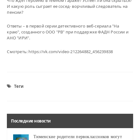
Что ждет героиню в темном гараже? Успеет ли она скрыться?
И какую роль сыграет ее сосед- ворчливый следователь на
пенсии?
Ответы – в первой серии детективного веб-сериала "На
краю", созданного ООО "РВ" при поддержке ФАДН России и
АНО "ИРИ".
Смотреть: https://vk.com/video-212264882_456239838
Теги
Последние новости
Тюменские родители первоклассников могут