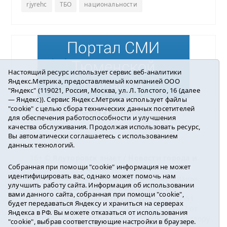
rjyrehc
ТБО
национальности
Настоящий ресурс использует сервис веб-аналитики
Яндекс.Метрика, предоставляемый компанией ООО
"Яндекс" (119021, Россия, Москва, ул. Л. Толстого, 16 (далее
— Яндекс)). Сервис Яндекс.Метрика использует файлы
"cookie" с целью сбора технических данных посетителей
Погода в Ялуторовске
для обеспечения работоспособности и улучшения
качества обслуживания. Продолжая использовать ресурс,
Вы автоматически соглашаетесь с использованием
данных технологий.
16+ ©
Ялуторовск знает / Новости города и
Собранная при помощи "cookie" информация не может
района
2016-2023
идентифицировать вас, однако может помочь нам
Учредитель: АНО «ИИЦ « Ялуторовская жизнь».
улучшить работу сайта. Информация об использовании
Главный редактор: Вешкурцева С.П.
вами данного сайта, собранная при помощи "cookie",
E-mail:
yznaet@inbox.ru
Тел.: 8(34535)2-02-51
будет передаваться Яндексу и храниться на серверах
Регистрационный номер ЭЛ № ФС 77-64937 от
Яндекса в РФ. Вы можете отказаться от использования
24.02.2016г. выдан Федеральной службой по надзору
"cookie", выбрав соответствующие настройки в браузере.