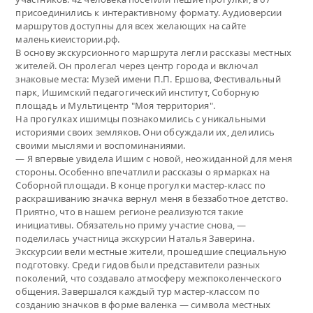
присоединились к интерактивному формату. Аудиоверсии
маршрутов доступны для всех желающих на сайте
маленькиеистории.рф.
В основу экскурсионного маршрута легли рассказы местных
жителей. Он пролегал через центр города и включал
знаковые места: Музей имени П.П. Ершова, Фестивальный
парк, Ишимский педагогический институт, Соборную
площадь и Мультицентр "Моя территория".
На прогулках ишимцы познакомились с уникальными
историями своих земляков. Они обсуждали их, делились
своими мыслями и воспоминаниями.
— Я впервые увидела Ишим с новой, неожиданной для меня
стороны. Особенно впечатлили рассказы о ярмарках на
Соборной площади. В конце прогулки мастер-класс по
раскрашиванию значка вернул меня в беззаботное детство.
Приятно, что в нашем регионе реализуются такие
инициативы. Обязательно приму участие снова, —
поделилась участница экскурсии Наталья Заверина.
Экскурсии вели местные жители, прошедшие специальную
подготовку. Среди гидов были представители разных
поколений, что создавало атмосферу межпоколенческого
общения. Завершался каждый тур мастер-классом по
созданию значков в форме валенка — символа местных