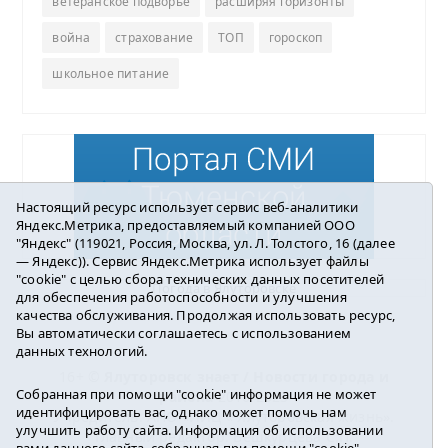
ветеранское подворье
расширяя горизонты
война
страхование
ТОП
гороскоп
школьное питание
Настоящий ресурс использует сервис веб-аналитики
Яндекс.Метрика, предоставляемый компанией ООО
"Яндекс" (119021, Россия, Москва, ул. Л. Толстого, 16 (далее
— Яндекс)). Сервис Яндекс.Метрика использует файлы
"cookie" с целью сбора технических данных посетителей
Погода в Ялуторовске
для обеспечения работоспособности и улучшения
качества обслуживания. Продолжая использовать ресурс,
Вы автоматически соглашаетесь с использованием
данных технологий.
16+ ©
Ялуторовск знает / Новости города и
Собранная при помощи "cookie" информация не может
района
2016-2023
идентифицировать вас, однако может помочь нам
Учредитель: АНО «ИИЦ « Ялуторовская жизнь».
улучшить работу сайта. Информация об использовании
Главный редактор: Вешкурцева С.П.